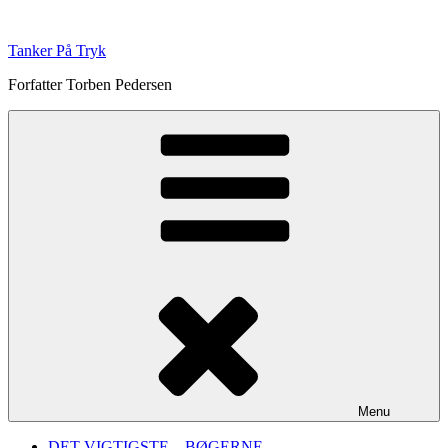
Videre
til
Tanker På Tryk
indhold
Forfatter Torben Pedersen
Menu
DET VIGTIGSTE – BØGERNE