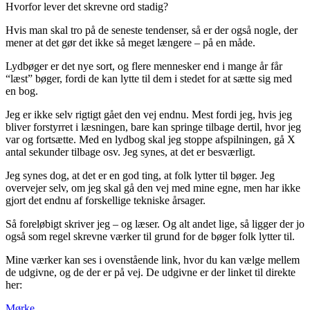
Hvorfor lever det skrevne ord stadig?
Hvis man skal tro på de seneste tendenser, så er der også nogle, der
mener at det gør det ikke så meget længere – på en måde.
Lydbøger er det nye sort, og flere mennesker end i mange år får
“læst” bøger, fordi de kan lytte til dem i stedet for at sætte sig med
en bog.
Jeg er ikke selv rigtigt gået den vej endnu. Mest fordi jeg, hvis jeg
bliver forstyrret i læsningen, bare kan springe tilbage dertil, hvor jeg
var og fortsætte. Med en lydbog skal jeg stoppe afspilningen, gå X
antal sekunder tilbage osv. Jeg synes, at det er besværligt.
Jeg synes dog, at det er en god ting, at folk lytter til bøger. Jeg
overvejer selv, om jeg skal gå den vej med mine egne, men har ikke
gjort det endnu af forskellige tekniske årsager.
Så foreløbigt skriver jeg – og læser. Og alt andet lige, så ligger der jo
også som regel skrevne værker til grund for de bøger folk lytter til.
Mine værker kan ses i ovenstående link, hvor du kan vælge mellem
de udgivne, og de der er på vej. De udgivne er der linket til direkte
her:
Mørke