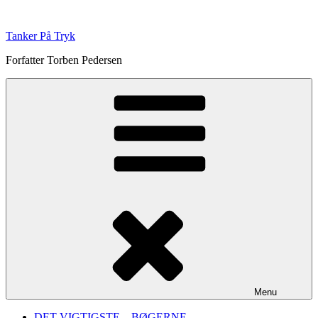
Videre
til
Tanker På Tryk
indhold
Forfatter Torben Pedersen
Menu
DET VIGTIGSTE – BØGERNE