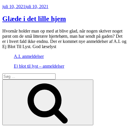
Udgivet
juli 10, 2021
juli 10, 2021
den
Glæde i det lille hjem
Hvornår holder man op med at blive glad, når nogen skriver noget
pænt om de små litterære hjertebørn, man har sendt på gaden? Det
er i hvert fald ikke endnu. Der er kommet nye anmeldelser af A.I. og
Ej Blot Til Lyst. God læselyst
A.I. anmeldelser
Ej blot til lyst – anmeldelser
Søg
efter:
Søg