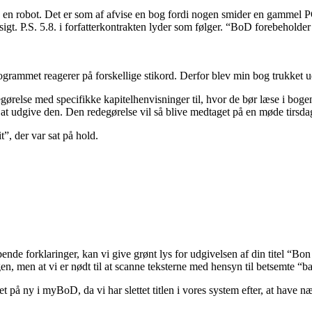
 mod en robot. Det er som af afvise en bog fordi nogen smider en gamm
t. P.S. 5.8. i forfatterkontrakten lyder som følger. “BoD forebeholder s
grammet reagerer på forskellige stikord. Derfor blev min bog trukket u
relse med specifikke kapitelhenvisninger til, hvor de bør læse i bogen, 
 til at udgive den. Den redegørelse vil så blive medtaget på en møde tirsd
t”, der var sat på hold.
ende forklaringer, kan vi give grønt lys for udgivelsen af din titel “Bo
gen, men at vi er nødt til at scanne teksterne med hensyn til betsemte “
tet på ny i myBoD, da vi har slettet titlen i vores system efter, at hav