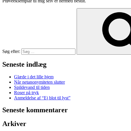
Prøveeksemplar til mig selv er hermed bestilt.
Søg efter:
Seneste indlæg
Glæde i det lille hjem
Når netanonymiteten slutter
Spildevand til tiden
Roser på tryk
Anmeldelse af “Ej blot til lyst”
Seneste kommentarer
Arkiver