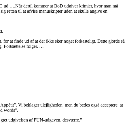
el PC ud ….Når dertil kommer at BoD udgiver krimier, hvor man må
ig retten til at afvise manuskripter uden at skulle angive en
d.
for at finde ud af at der ikke sker noget forkasteligt. Dette gjorde så
ag. Fortsættelse følger. …
n Appétit”. Vi beklager ulejligheden, men du bedes også acceptere, at
bad words”.
e nægtet udgivelsen af FUN-udgaven, desværre.”