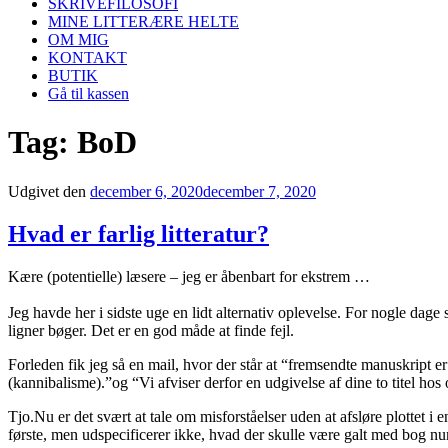
SKRIVEFILOSOFI
MINE LITTERÆRE HELTE
OM MIG
KONTAKT
BUTIK
Gå til kassen
Tag:
BoD
Udgivet den
december 6, 2020
december 7, 2020
Hvad er farlig litteratur?
Kære (potentielle) læsere – jeg er åbenbart for ekstrem …
Jeg havde her i sidste uge en lidt alternativ oplevelse. For nogle dag
ligner bøger. Det er en god måde at finde fejl.
Forleden fik jeg så en mail, hvor der står at “fremsendte manuskript 
(kannibalisme).”og “Vi afviser derfor en udgivelse af dine to titel hos os
Tjo.Nu er det svært at tale om misforståelser uden at afsløre plotte
første, men udspecificerer ikke, hvad der skulle være galt med bog n