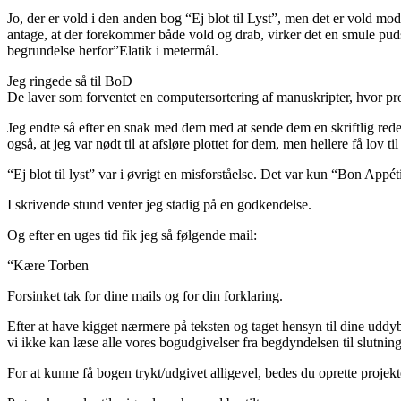
Jo, der er vold i den anden bog “Ej blot til Lyst”, men det er vold
antage, at der forekommer både vold og drab, virker det en smule pudsig
begrundelse herfor”Elatik i metermål.
Jeg ringede så til BoD
De laver som forventet en computersortering af manuskripter, hvor pro
Jeg endte så efter en snak med dem med at sende dem en skriftlig redegø
også, at jeg var nødt til at afsløre plottet for dem, men hellere få lov
“Ej blot til lyst” var i øvrigt en misforståelse. Det var kun “Bon Appéti
I skrivende stund venter jeg stadig på en godkendelse.
Og efter en uges tid fik jeg så følgende mail:
“Kære Torben
Forsinket tak for dine mails og for din forklaring.
Efter at have kigget nærmere på teksten og taget hensyn til dine uddyb
vi ikke kan læse alle vores bogudgivelser fra begdyndelsen til slutnin
For at kunne få bogen trykt/udgivet alligevel, bedes du oprette projek