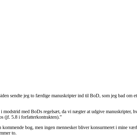
e siden sendte jeg to færdige manuskripter ind til BoD, som jeg bad om 
er i modstrid med BoDs regelsæt, da vi nægter at udgive manuskripter, h
 (jf. 5.8 i forfatterkontrakten).”
t i en kommende bog, men ingen mennesker bliver konsurmeret i mine vær
ummer to.