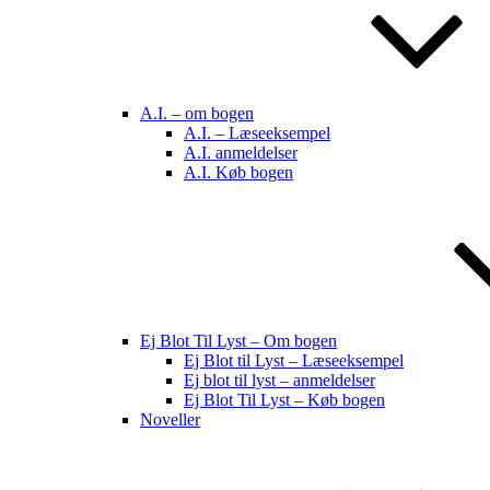
A.I. – om bogen
A.I. – Læseeksempel
A.I. anmeldelser
A.I. Køb bogen
Ej Blot Til Lyst – Om bogen
Ej Blot til Lyst – Læseeksempel
Ej blot til lyst – anmeldelser
Ej Blot Til Lyst – Køb bogen
Noveller