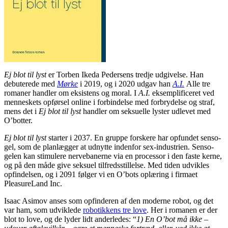
Ej blot til lyst
er Torben Ikeda Pedersens tredje udgivelse. Han
debuterede med
Mørke
i 2019, og i 2020 udgav han
A.I.
Alle tre
romaner handler om eksistens og moral. I
A.I.
eksemplificeret ved
menneskets opførsel online i forbindelse med forbrydelse og straf,
mens det i
Ej blot til lyst
handler om seksuelle lyster udlevet med
O’botter.
Ej blot til lyst
starter i 2037. En gruppe forskere har opfundet senso-
gel, som de planlægger at udnytte indenfor sex-industrien. Senso-
gelen kan stimulere nervebanerne via en processor i den faste kerne,
og på den måde give seksuel tilfredsstillelse. Med tiden udvikles
opfindelsen, og i 2091 følger vi en O’bots oplæring i firmaet
PleasureLand Inc.
Isaac Asimov anses som opfinderen af den moderne robot, og det
var ham, som udviklede
robotikkens tre love
. Her i romanen er der
blot to love, og de lyder lidt anderledes: “
1) En O’bot må ikke –