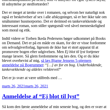
til udnyttelse pr stedfortræder?
Der er meget at tænke over i romanen, og selvom her naturligt nok
også er beskrivelser af sex i alle afskygninger, så er her ikke tale om
smålummer husmorporno. Det er derimod en tankevækkende og
interessant roman, som stiller spørgsmål ved såvel menneskelighed
som moral og etik.
Indtil videre er Torben Ikeda Pedersens bøger udkommet på Books
on Demand. Det er på en måde en skam, for der er visse fordomme
om selvudgiverforlag, ligesom de ikke har et stort apparat til at
promovere bogen efter udgivelsen. Men
Ej blot til lyst
fortjener
mange læsere. Så glem fordommene og læs den. Og er du ikke
blevet overbevist af mig,
så læs Bjarne Jensens 5-stjerners
anmeldelse på Bogrummet
: “
[…] av for en bog. Underholdende,
tankevækkende og aldeles velskrevet!
“
Det er jo svær at være utilfreds med …
Udgivet
marts 26, 2021
marts 26, 2021
den
Anmeldelse af “Ej blot til lyst”
Så kom den første anmeldelse af min seneste bog, og den er svær at