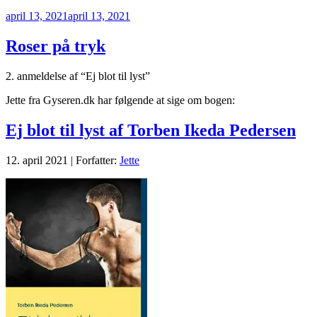
Udgivet
april 13, 2021
april 13, 2021
den
Roser på tryk
2. anmeldelse af “Ej blot til lyst”
Jette fra Gyseren.dk har følgende at sige om bogen:
Ej blot til lyst af Torben Ikeda Pedersen
12. april 2021 | Forfatter:
Jette