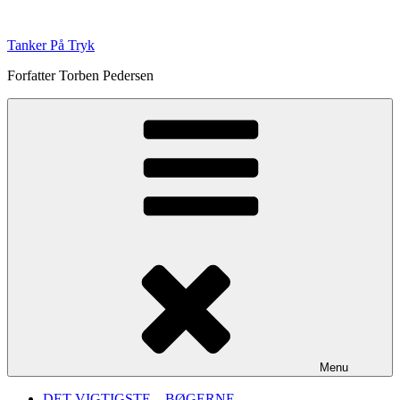
Videre
til
Tanker På Tryk
indhold
Forfatter Torben Pedersen
Menu
DET VIGTIGSTE – BØGERNE