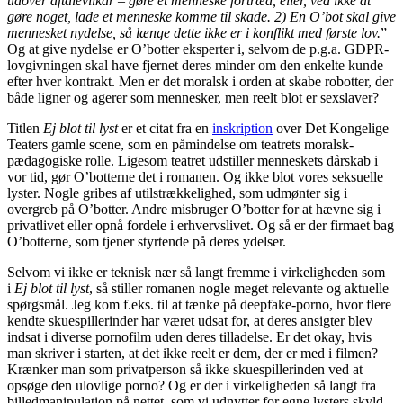
udover aftalevilkår – gøre et menneske fortræd, eller, ved ikke at
gøre noget, lade et menneske komme til skade. 2) En O’bot skal give
mennesket nydelse, så længe dette ikke er i konflikt med første lov.
”
Og at give nydelse er O’botter eksperter i, selvom de p.g.a. GDPR-
lovgivningen skal have fjernet deres minder om den enkelte kunde
efter hver kontrakt. Men er det moralsk i orden at skabe robotter, der
både ligner og agerer som mennesker, men reelt blot er sexslaver?
Titlen
Ej blot til lyst
er et citat fra en
inskription
over Det Kongelige
Teaters gamle scene, som en påmindelse om teatrets moralsk-
pædagogiske rolle. Ligesom teatret udstiller menneskets dårskab i
vor tid, gør O’botterne det i romanen. Og ikke blot vores seksuelle
lyster. Nogle gribes af utilstrækkelighed, som udmønter sig i
overgreb på O’botter. Andre misbruger O’botter for at hævne sig i
privatlivet eller opnå fordele i erhvervslivet. Og så er der firmaet bag
O’botterne, som tjener styrtende på deres ydelser.
Selvom vi ikke er teknisk nær så langt fremme i virkeligheden som
i
Ej blot til lyst
, så stiller romanen nogle meget relevante og aktuelle
spørgsmål. Jeg kom f.eks. til at tænke på deepfake-porno, hvor flere
kendte skuespillerinder har været udsat for, at deres ansigter blev
indsat i diverse pornofilm uden deres tilladelse. Er det okay, hvis
man skriver i starten, at det ikke reelt er dem, der er med i filmen?
Krænker man som privatperson så ikke skuespillerinden ved at
opsøge den ulovlige porno? Og er der i virkeligheden så langt fra
billedmanipulation på nettet, som vi udnytter for egne lysters skyld,