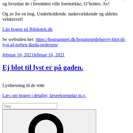
og hvordan de i fremtiden ville foretrække, O’botten. Av!
Og av for en bog. Underholdende, tankevækkende og aldeles
velskrevet!
Lån bogen på Bibliotek.dk
Se websiden her:
https://bogrummet.dk/boganmeldelser/ej-blot-til-
lyst-af-torben-ikeda-pedersen/
Udgivet
februar 16, 2021
februar 16, 2021
den
Ej blot til lyst er på gaden.
Lystlæsning til de rette
Læs om bogen i detaljer, læseeksemplar m.v.
Søg
efter:
Søg