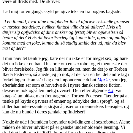
være utilfreds med. De skriver:
Lad mig for en gangs skyld gengive teksten fra bogens bagside:
”
I en fremtid, hvor dine muligheder for at afprøve seksuelle grænser
er næsten uendelige, hvilken fantasi ville du så udleve? Hvis alt
drejer sig opfyldelse af dine ønsker og lyster, bliver oplevelsen så
bedre af det? Hvis dit favoritsexlegetøj kunne tale, agere og muligvis
komme med en joke, kunne du så stadig smide det ud, når du blev
træt af det?”
I min naivitet tænkte jeg, bare der nu ikke er for meget sex, og bare
det nu ikke er en banal historie om en sexrobot og et menneske der
bliver forelskede. Jeg fik en lille smule ret, men da det jo er Torben
Ikeda Pedersen, så anede jeg jo nok, at der var en hel del andre lag i
fortællingen. Han står bag den imponerende debut
Mørke
, som jeg
efterhånden ser som et hovedværk i nyere dansk science fiction,
desværre nok også temmelig overset. Den efterfølgende
A.I
. var
knap så ambitiøs, men fremragende. Torben Pedersen ”tænder på at
tænke på kryds og tværs af emner og udtrykke det i sprog”, og så
stiller han interessante spørgsmål, især om menneskers hensigter, og
kan de nu bunde i deres geniale opfindelser?
Nogle år ude i fremtiden begynder udviklingen af sexrobotter. Alene
måden de bliver udviklet på er ganske underholdende læsning. Vi
skal dog helt frem til 2091, hvor et firma har specialiseret sig i