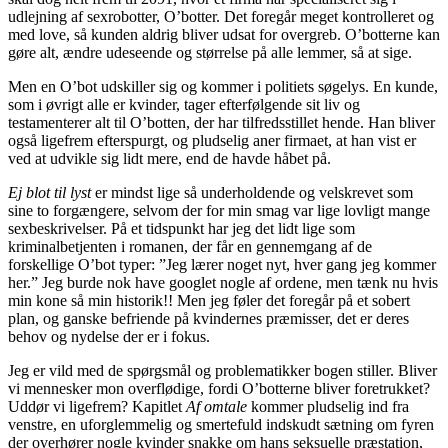
udlejning af sexrobotter, O’botter. Det foregår meget kontrolleret og
med love, så kunden aldrig bliver udsat for overgreb. O’botterne kan
gøre alt, ændre udeseende og størrelse på alle lemmer, så at sige.
Men en O’bot udskiller sig og kommer i politiets søgelys. En kunde,
som i øvrigt alle er kvinder, tager efterfølgende sit liv og
testamenterer alt til O’botten, der har tilfredsstillet hende. Han bliver
også ligefrem efterspurgt, og pludselig aner firmaet, at han vist er
ved at udvikle sig lidt mere, end de havde håbet på.
Ej blot til lyst
er mindst lige så underholdende og velskrevet som
sine to forgængere, selvom der for min smag var lige lovligt mange
sexbeskrivelser. På et tidspunkt har jeg det lidt lige som
kriminalbetjenten i romanen, der får en gennemgang af de
forskellige O’bot typer: ”Jeg lærer noget nyt, hver gang jeg kommer
her.” Jeg burde nok have googlet nogle af ordene, men tænk nu hvis
min kone så min historik!! Men jeg føler det foregår på et sobert
plan, og ganske befriende på kvindernes præmisser, det er deres
behov og nydelse der er i fokus.
Jeg er vild med de spørgsmål og problematikker bogen stiller. Bliver
vi mennesker mon overflødige, fordi O’botterne bliver foretrukket?
Uddør vi ligefrem? Kapitlet
Af omtale
kommer pludselig ind fra
venstre, en uforglemmelig og smertefuld indskudt sætning om fyren
der overhører nogle kvinder snakke om hans seksuelle præstation,